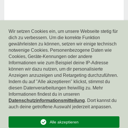
Wir setzen Cookies ein, um unsere Webseite stetig für
dich zu verbessern. Um die korrekte Funktion
© ReviGen GmbH
gewährleisten zu können, setzen wir einige technisch
Südtiroler Str. 40,
39100 Bozen, Tel. 0471 095130, E-Mail:
notwenige Cookies. Personenbezogene Daten wie
info@revigen.it, PEC: revigen@legalmail.it,
Cookies, Geräte-Kennungen oder andere
SDI-Code: USAL8PV, MwSt.-Nr.: 02382140214,
Informationen wie zum Beispiel deine IP-Adresse
Whistleblowing: https://app.safetips.eu/secure/revigen-
können wir dazu nutzen, um dir personalisierte
srl/4a491567-8b0e-42df-aff2-fd38add9915f
Anzeigen anzuzeigen und Retargeting durchzuführen.
Indem du auf "Alle akzeptieren" klickst, stimmst du
diesen Datenverarbeitungen freiwillig zu. Mehr
Startseite
Informationen findest du in unseren
Datenschutzinformationsmitteilung
. Dort kannst du
Impressum & Kontakt
auch deine getroffene Auswahl jederzeit anpassen.
Datenschutz
Alle akzeptieren
Cookies